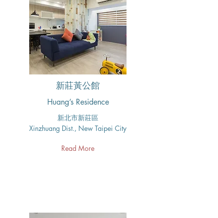
新莊黃公館
Huang’s Residence
新北市新莊區
Xinzhuang Dist., New Taipei City
Read More