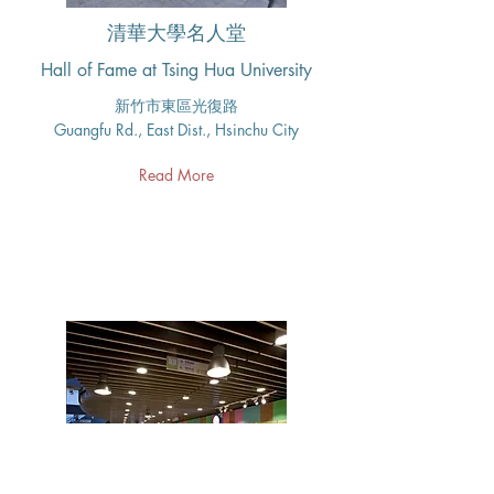
清華大學名人堂
Hall of Fame at Tsing Hua University
新竹市東區光復路
Guangfu Rd., East Dist., Hsinchu City
Read More