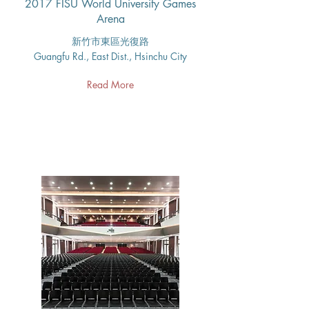
2017 FISU World University Games
Arena
新竹市東區光復路
Guangfu Rd., East Dist., Hsinchu City
Read More