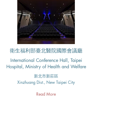
衛生福利部臺北醫院國際會議廳
International Conference Hall, Taipei
Hospital, Ministry of Health and Welfare
新北市新莊區
Xinzhuang Dist., New Taipei City
Read More