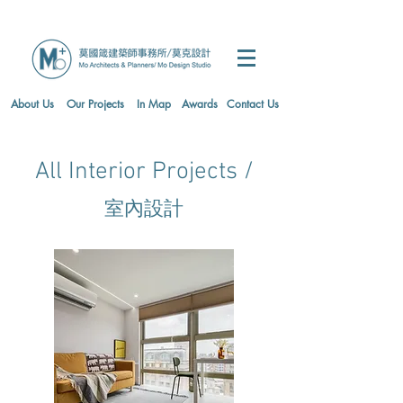
About Us
Our Projects
In Map
Awards
Contact Us
All Interior Projects /
​室內設計