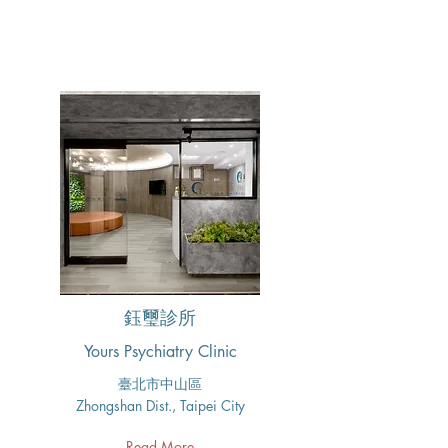
鈺璽診所
Yours Psychiatry Clinic
臺北市中山區
Zhongshan Dist., Taipei City
Read More