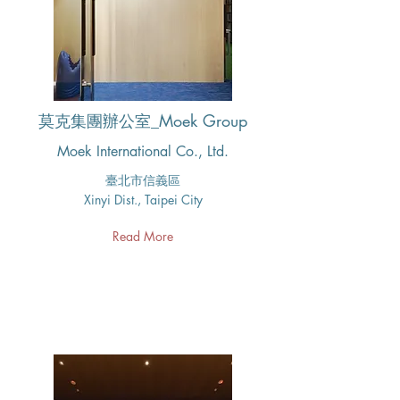
莫克集團辦公室_Moek Group
Moek International Co., Ltd.
臺北市信義區​
Xinyi Dist., Taipei City
Read More