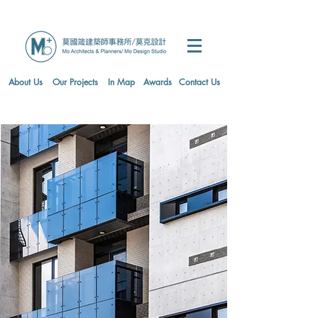
About Us
Our Projects
In Map
Awards
Contact Us