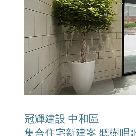
冠輝建設 中和區
集合住宅新建案 聽樹唱