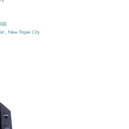
和區
st., New Taipei City